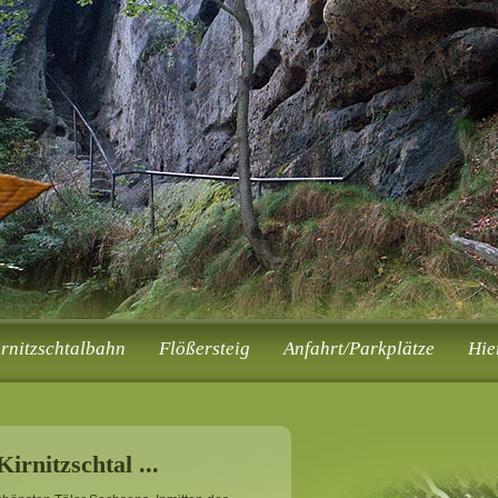
irnitzschtalbahn
Flößersteig
Anfahrt/Parkplätze
Hie
irnitzschtal ...