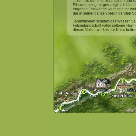
... zählt zu den interessantesten und
Elbsandsteingebirges zeigt sich hier di
engende Felswände wechseln mit weit
dar in seiner ganzen beruhigenden S
Jahrmillionen schufen das Wasser, Sa
Felsenlandschaft voller seltener Har
dieses Meisterwerkes der Natur beitru