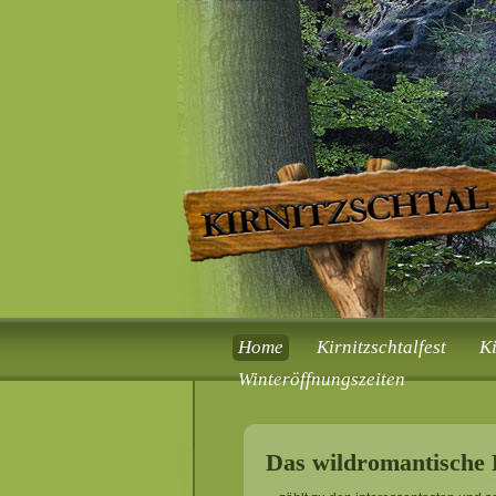
Home
Kirnitzschtalfest
K
Winteröffnungszeiten
Das wildromantische K