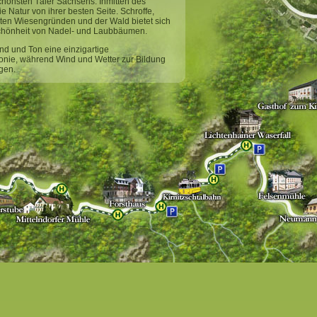
 schönsten Täler Sachsens.
Inmitten des
e Natur von ihrer besten Seite. Schroffe,
en Wiesengründen und der Wald bietet sich
chönheit von Nadel- und Laubbäumen.
nd und Ton eine einzigartige
monie, während Wind und Wetter zur Bildung
gen.